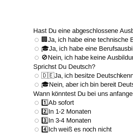
Hast Du eine abgeschlossene Ausb
🏢
Ja, ich habe eine technische 
🎓
Ja, ich habe eine Berufsausbi
🚫
Nein, ich habe keine Ausbild
Sprichst Du Deutsch?
🇩🇪
Ja, ich besitze Deutschken
🎓
Nein, aber ich bin bereit Deut
Wann könntest Du bei uns anfang
1️⃣
Ab sofort
2️⃣
In 1-2 Monaten
3️⃣
In 3-4 Monaten
4️⃣
Ich weiß es noch nicht